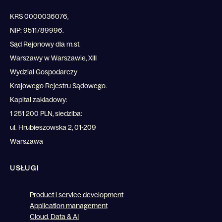
KRS 0000036076,
NIP: 9511789996.
Sąd Rejonowy dla m.st.
Warszawy w Warszawie, XIII
Wydzial Gospodarczy
Krajowego Rejestru Sądowego.
Kapital zakladowy:
1 251 200 PLN, siedziba:
ul. Hrubieszowska 2, 01-209
Warszawa
USŁUGI
Product i service development
Application management
Cloud, Data & AI