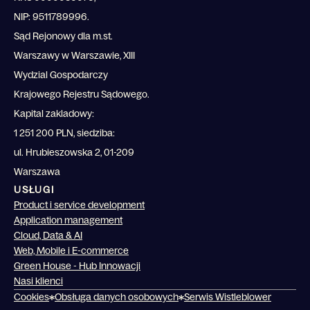
NIP: 9511789996.
Sąd Rejonowy dla m.st.
Warszawy w Warszawie, XIII
Wydzial Gospodarczy
Krajowego Rejestru Sądowego.
Kapital zakladowy:
1 251 200 PLN, siedziba:
ul. Hrubieszowska 2, 01-209
Warszawa
USŁUGI
Product i service development
Application management
Cloud, Data & AI
Web, Mobile i E-commerce
Green House - Hub Innowacji
Nasi klienci
Cookies
Obsługa danych osobowych
Serwis Wistleblower