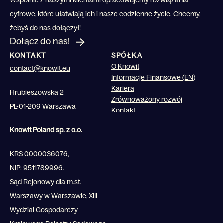
Wspólnie z naszymi klientami opracowujemy rozwiązania
cyfrowe, które ułatwiają ich i nasze codzienne życie. Chcemy,
żebyś do nas dołączył!
Dołącz do nas!
KONTAKT
SPÓŁKA
O Knowit
contact@knowit.eu
Informacje Finansowe (EN)
Kariera
Hrubieszowska 2
Zrównoważony rozwój
PL-01-209 Warszawa
Kontakt
Knowit Poland sp. z o.o.
KRS 0000036076,
NIP: 9511789996.
Sąd Rejonowy dla m.st.
Warszawy w Warszawie, XIII
Wydzial Gospodarczy