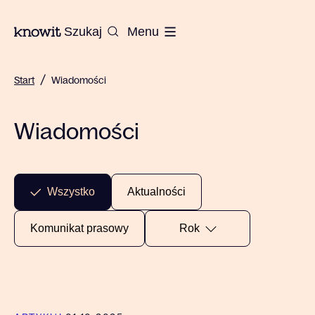
Do strony głównej Knowit
Szukaj
Menu
/
Start
Wiadomości
Wiadomości
Wszystko
Aktualności
Rok
Komunikat prasowy