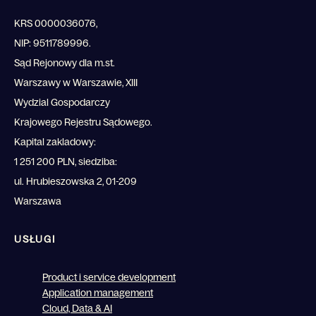
KRS 0000036076,
NIP: 9511789996.
Sąd Rejonowy dla m.st.
Warszawy w Warszawie, XIII
Wydzial Gospodarczy
Krajowego Rejestru Sądowego.
Kapital zakladowy:
1 251 200 PLN, siedziba:
ul. Hrubieszowska 2, 01-209
Warszawa
USŁUGI
Product i service development
Application management
Cloud, Data & AI